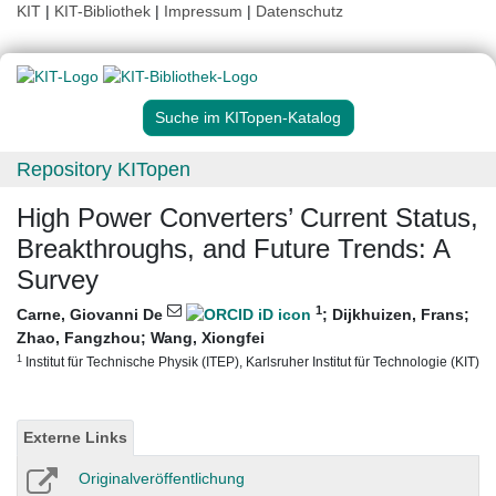
KIT
|
KIT-Bibliothek
|
Impressum
|
Datenschutz
Suche im KITopen-Katalog
Repository KITopen
High Power Converters’ Current Status,
Breakthroughs, and Future Trends: A
Survey
1
Carne, Giovanni De
;
Dijkhuizen, Frans
;
Zhao, Fangzhou
;
Wang, Xiongfei
1
Institut für Technische Physik (ITEP), Karlsruher Institut für Technologie (KIT)
Externe Links
Originalveröffentlichung