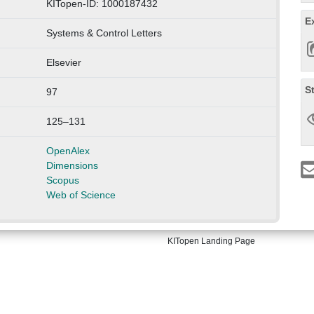
KITopen-ID: 1000187432
E
Systems & Control Letters
Elsevier
S
97
125–131
OpenAlex
Dimensions
Scopus
Web of Science
KITopen Landing Page