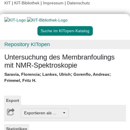
KIT
|
KIT-Bibliothek
|
Impressum
|
Datenschutz
Suche im KITopen-Katalog
Repository KITopen
Untersuchung des Membranfoulings
mit NMR-Spektroskopie
Saravia, Florencia
;
Lankes, Ulrich
;
Gorenflo, Andreas
;
Frimmel, Fritz H.
Export
Exportieren als ...
Statistiken