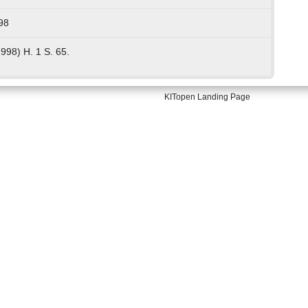
98
998) H. 1 S. 65.
KITopen Landing Page