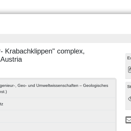
er- Krabachklippen" complex,
Austria
E
ingenieur-, Geo- und Umweltwissenschaften – Geologisches
S
nst.)
tz