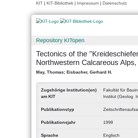
KIT
|
KIT-Bibliothek
|
Impressum
|
Datenschutz
Repository KITopen
Tectonics of the "Kreideschief
Northwestern Calcareous Alps, 
May, Thomas
;
Eisbacher, Gerhard H.
Zugehörige Institution(en)
Fakultät für Bau
am KIT
Institut (Geolog. I
Publikationstyp
Zeitschriftenaufsa
Publikationsjahr
1998
Sprache
Englisch