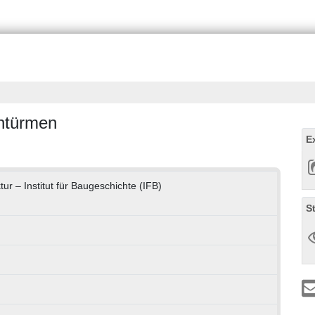
ntürmen
E
ktur – Institut für Baugeschichte (IFB)
S