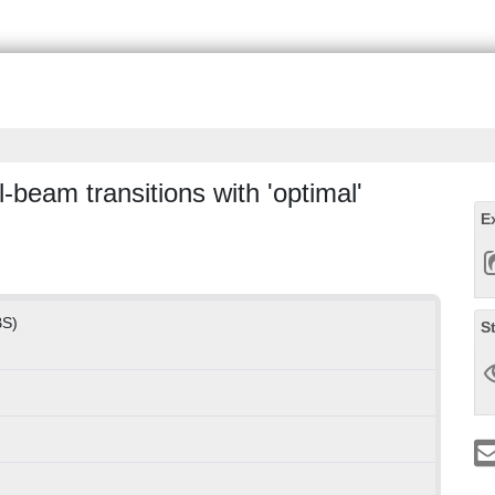
-beam transitions with 'optimal'
E
BS)
S