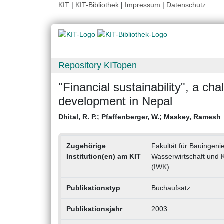
KIT
|
KIT-Bibliothek
|
Impressum
|
Datenschutz
Repository KITopen
"Financial sustainability", a ch
development in Nepal
Dhital, R. P.
;
Pfaffenberger, W.
;
Maskey, Ramesh
Zugehörige
Fakultät für Bauingeni
Institution(en) am KIT
Wasserwirtschaft und 
(IWK)
Publikationstyp
Buchaufsatz
Publikationsjahr
2003