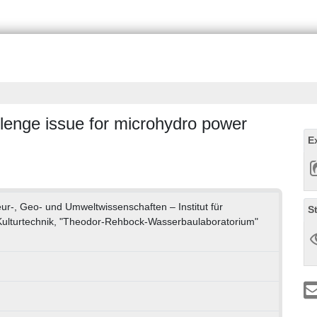
allenge issue for microhydro power
E
eur-, Geo- und Umweltwissenschaften – Institut für
S
Kulturtechnik, "Theodor-Rehbock-Wasserbaulaboratorium"