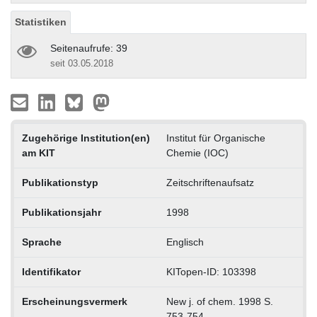
Statistiken
Seitenaufrufe: 39
seit 03.05.2018
Zugehörige Institution(en)
Institut für Organische
am KIT
Chemie (IOC)
Publikationstyp
Zeitschriftenaufsatz
Publikationsjahr
1998
Sprache
Englisch
Identifikator
KITopen-ID: 103398
Erscheinungsvermerk
New j. of chem. 1998 S.
753-754.