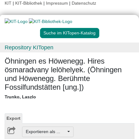
KIT
|
KIT-Bibliothek
|
Impressum
|
Datenschutz
Suche im KITopen-Katalog
Repository KITopen
Öhningen es Höwenegg. Hires
ösmaradvany lelöhelyek. (Öhningen
und Höwenegg. Berühmte
Fossilfundstätten [ung.])
Trunko, Laszlo
Export
Exportieren als ...