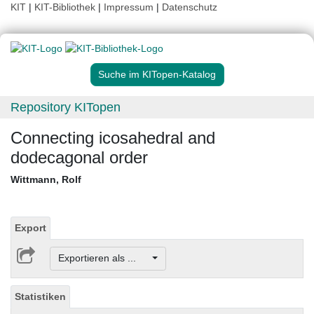
KIT
|
KIT-Bibliothek
|
Impressum
|
Datenschutz
Suche im KITopen-Katalog
Repository KITopen
Connecting icosahedral and
dodecagonal order
Wittmann, Rolf
Export
Exportieren als ...
Statistiken