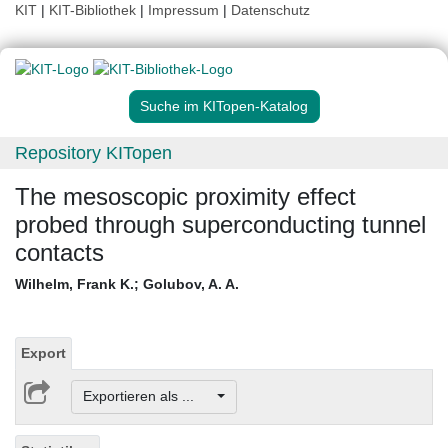
KIT
|
KIT-Bibliothek
|
Impressum
|
Datenschutz
Suche im KITopen-Katalog
Repository KITopen
The mesoscopic proximity effect
probed through superconducting tunnel
contacts
Wilhelm, Frank K.
;
Golubov, A. A.
Export
Exportieren als ...