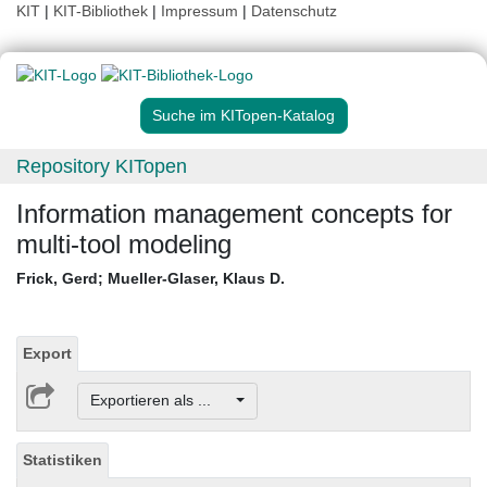
KIT
|
KIT-Bibliothek
|
Impressum
|
Datenschutz
Suche im KITopen-Katalog
Repository KITopen
Information management concepts for
multi-tool modeling
Frick, Gerd
;
Mueller-Glaser, Klaus D.
Export
Exportieren als ...
Statistiken