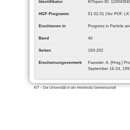
Identifikator
KITopen-ID: 11004356
HGF-Programm
51.02.01 (Vor POF, LK
Erschienen in
Progress in Particle a
Band
40
Seiten
193-202
Erscheinungsvermerk
Faessler, A. [Hrsg.] Pro
September 16-24, 1997
KIT – Die Universität in der Helmholtz-Gemeinschaft