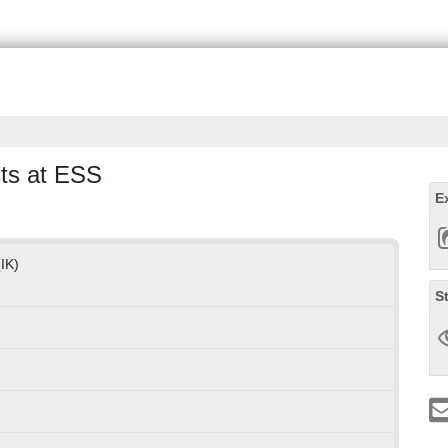
ts at ESS
E
(IK)
S