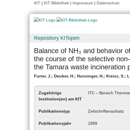
KIT
|
KIT-Bibliothek
|
Impressum
|
Datenschutz
Repository KITopen
Balance of NH₃ and behavior of 
the course of the selective non-c
the Tamara waste incineration p
Furrer, J.
;
Deuber, H.
;
Hunsinger, H.
;
Kreisz, S.
;
L
Zugehörige
ITC – Bereich Thermis
Institution(en) am KIT
Publikationstyp
Zeitschriftenaufsatz
Publikationsjahr
1999