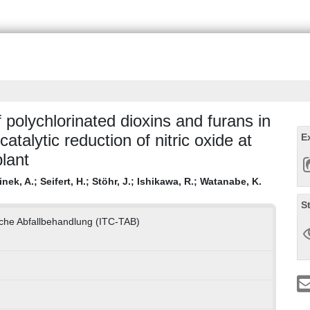
polychlorinated dioxins and furans in
atalytic reduction of nitric oxide at
E
lant
inek, A.
;
Seifert, H.
;
Stöhr, J.
;
Ishikawa, R.
;
Watanabe, K.
S
che Abfallbehandlung (ITC-TAB)