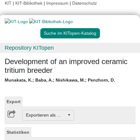
KIT
|
KIT-Bibliothek
|
Impressum
|
Datenschutz
Suche im KITopen-Katalog
Repository KITopen
Development of an improved ceramic
tritium breeder
Munakata, K.
;
Baba, A.
;
Nishikawa, M.
;
Penzhorn, D.
Export
Exportieren als ...
Statistiken