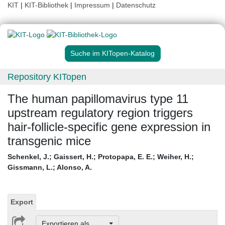
KIT
|
KIT-Bibliothek
|
Impressum
|
Datenschutz
Suche im KITopen-Katalog
Repository KITopen
The human papillomavirus type 11
upstream regulatory region triggers
hair-follicle-specific gene expression in
transgenic mice
Schenkel, J.
;
Gaissert, H.
;
Protopapa, E. E.
;
Weiher, H.
;
Gissmann, L.
;
Alonso, A.
Export
Exportieren als ...