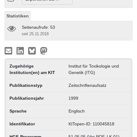
Statistiken
Seitenaufrufe: 53
seit 25.11.2018
Zugehörige
Institut für Toxikologie und
Institution(en) am KIT
Genetik (ITG)
Publikationstyp
Zeitschriftenaufsatz
Publikationsjahr
1999
Sprache
Englisch
Identifikator
KITopen-ID: 110045818
HGF-Programm
51.05.05 (Vor POF, LK 01)