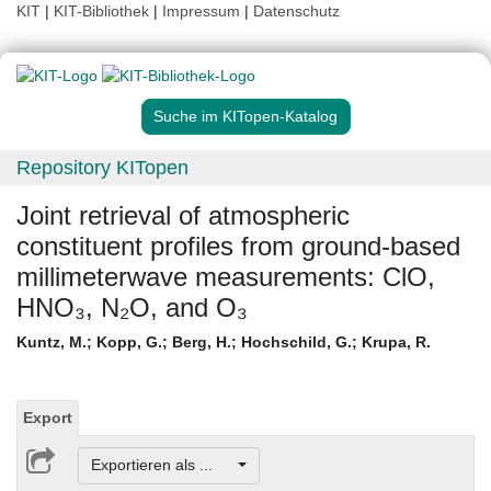
KIT
|
KIT-Bibliothek
|
Impressum
|
Datenschutz
Suche im KITopen-Katalog
Repository KITopen
Joint retrieval of atmospheric
constituent profiles from ground-based
millimeterwave measurements: ClO,
HNO₃, N₂O, and O₃
Kuntz, M.
;
Kopp, G.
;
Berg, H.
;
Hochschild, G.
;
Krupa, R.
Export
Exportieren als ...