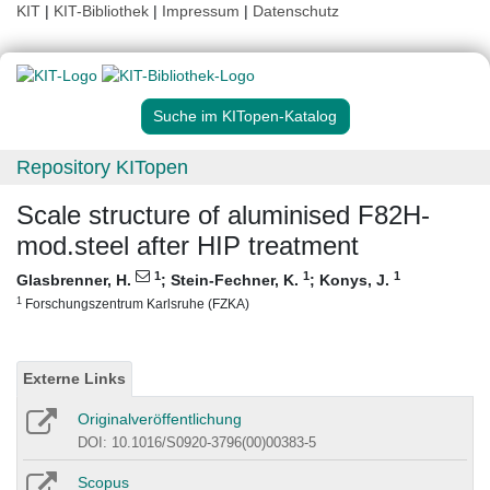
KIT
|
KIT-Bibliothek
|
Impressum
|
Datenschutz
Suche im KITopen-Katalog
Repository KITopen
Scale structure of aluminised F82H-
mod.steel after HIP treatment
1
1
1
Glasbrenner, H.
;
Stein-Fechner, K.
;
Konys, J.
1
Forschungszentrum Karlsruhe (FZKA)
Externe Links
Originalveröffentlichung
DOI: 10.1016/S0920-3796(00)00383-5
Scopus