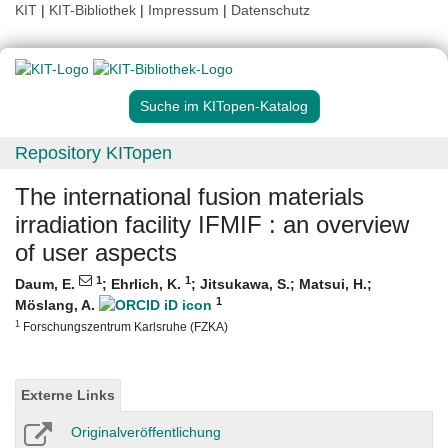
KIT
|
KIT-Bibliothek
|
Impressum
|
Datenschutz
Suche im KITopen-Katalog
Repository KITopen
The international fusion materials
irradiation facility IFMIF : an overview
of user aspects
1
1
Daum, E.
;
Ehrlich, K.
;
Jitsukawa, S.
;
Matsui, H.
;
1
Möslang, A.
1
Forschungszentrum Karlsruhe (FZKA)
Externe Links
Originalveröffentlichung