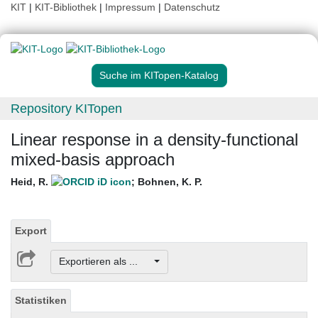
KIT
|
KIT-Bibliothek
|
Impressum
|
Datenschutz
Suche im KITopen-Katalog
Repository KITopen
Linear response in a density-functional
mixed-basis approach
Heid, R.
;
Bohnen, K. P.
Export
Exportieren als ...
Statistiken