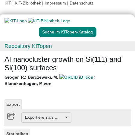
KIT
|
KIT-Bibliothek
|
Impressum
|
Datenschutz
Suche im KITopen-Katalog
Repository KITopen
Al-nanocluster growth on Si(111) and
Si(100) surfaces
Gröger, R.
;
Barczewski, M.
;
Blanckenhagen, P. von
Export
Exportieren als ...
Statistiken