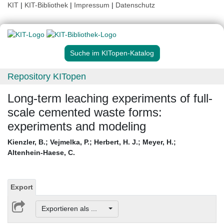
KIT
|
KIT-Bibliothek
|
Impressum
|
Datenschutz
Suche im KITopen-Katalog
Repository KITopen
Long-term leaching experiments of full-
scale cemented waste forms:
experiments and modeling
Kienzler, B.
;
Vejmelka, P.
;
Herbert, H. J.
;
Meyer, H.
;
Altenhein-Haese, C.
Export
Exportieren als ...