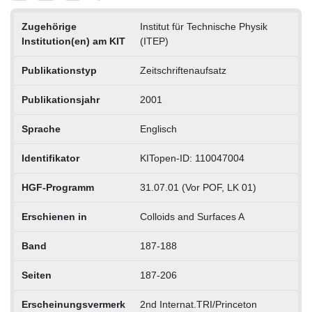
Zugehörige
Institut für Technische Physik
Institution(en) am KIT
(ITEP)
Publikationstyp
Zeitschriftenaufsatz
Publikationsjahr
2001
Sprache
Englisch
Identifikator
KITopen-ID: 110047004
HGF-Programm
31.07.01 (Vor POF, LK 01)
Erschienen in
Colloids and Surfaces A
Band
187-188
Seiten
187-206
Erscheinungsvermerk
2nd Internat.TRI/Princeton