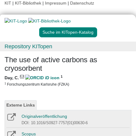
KIT
|
KIT-Bibliothek
|
Impressum
|
Datenschutz
Suche im KITopen-Katalog
Repository KITopen
The use of active carbons as
cryosorbent
1
Day, C.
1
Forschungszentrum Karlsruhe (FZKA)
Externe Links
Originalveröffentlichung
DOI: 10.1016/S0927-7757(01)00630-6
Scopus