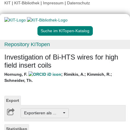
KIT
|
KIT-Bibliothek
|
Impressum
|
Datenschutz
Suche im KITopen-Katalog
Repository KITopen
Investigation of Bi-HTS wires for high
field insert coils
Hornung, F.
;
Rimikis, A.
;
Kimmich, R.
;
Schneider, Th.
Export
Exportieren als ...
Statistiken