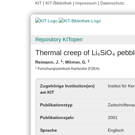
KIT
|
KIT-Bibliothek
|
Impressum
|
Datenschutz
Repository KITopen
Thermal creep of Li₄SiO₄ pebb
1
1
Reimann, J.
;
Wörner, G.
1
Forschungszentrum Karlsruhe (FZKA)
Zugehörige Institution(en)
Institut für K
am KIT
Publikationstyp
Zeitschriftena
Publikationsjahr
2001
Sprache
Englisch