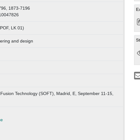
796, 1873-7196
E
110047826
 POF, LK 01)
S
ering and design
Fusion Technology (SOFT), Madrid, E, September 11-15,
ce