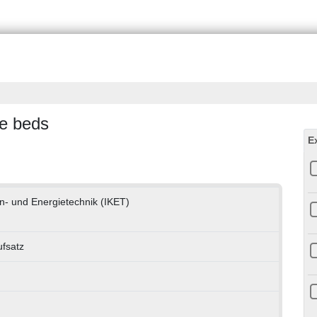
le beds
E
ern- und Energietechnik (IKET)
ufsatz