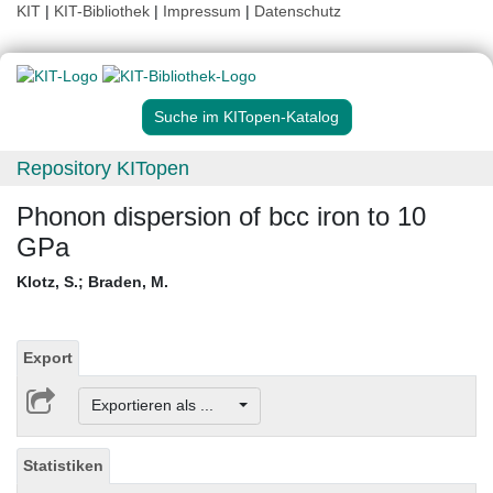
KIT
|
KIT-Bibliothek
|
Impressum
|
Datenschutz
Suche im KITopen-Katalog
Repository KITopen
Phonon dispersion of bcc iron to 10
GPa
Klotz, S.
;
Braden, M.
Export
Exportieren als ...
Statistiken