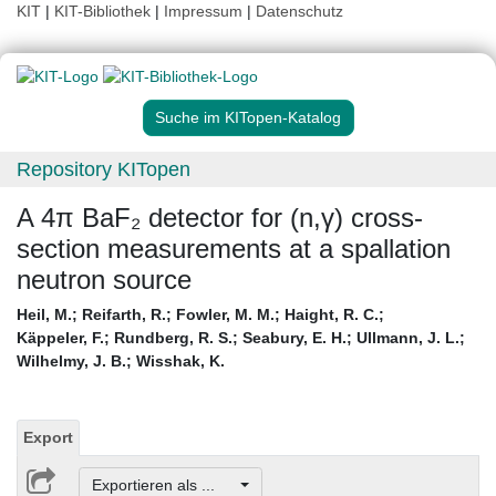
KIT
|
KIT-Bibliothek
|
Impressum
|
Datenschutz
Suche im KITopen-Katalog
Repository KITopen
A 4π BaF₂ detector for (n,γ) cross-
section measurements at a spallation
neutron source
Heil, M.
;
Reifarth, R.
;
Fowler, M. M.
;
Haight, R. C.
;
Käppeler, F.
;
Rundberg, R. S.
;
Seabury, E. H.
;
Ullmann, J. L.
;
Wilhelmy, J. B.
;
Wisshak, K.
Export
Exportieren als ...