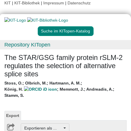
KIT
|
KIT-Bibliothek
|
Impressum
|
Datenschutz
Suche im KITopen-Katalog
Repository KITopen
The STAR/GSG family protein rSLM-2
regulates the selection of alternative
splice sites
Stoss, O.
;
Olbrich, M.
;
Hartmann, A. M.
;
König, H.
;
Memmott, J.
;
Andreadis, A.
;
Stamm, S.
Export
Exportieren als ...