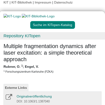
KIT
|
KIT-Bibliothek
|
Impressum
|
Datenschutz
Suche im KITopen-Katalog
Repository KITopen
Multiple fragmentation dynamics after
laser excitation: a simple theoretical
approach
1
Rubner, O.
;
Engel, V.
1
Forschungszentrum Karlsruhe (FZKA)
Externe Links
Originalveröffentlichung
DOI: 10.1063/1.1387040