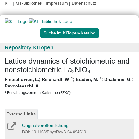
KIT
|
KIT-Bibliothek
|
Impressum
|
Datenschutz
Suche im KITopen-Katalog
Repository KITopen
Lattice dynamics of stoichiometric and
nonstoichiometric La₂NiO₄
1
1
Pintschovius, L.
;
Reichardt, W.
;
Braden, M.
;
Dhalenne, G.
;
Revcolevschi, A.
1
Forschungszentrum Karlsruhe (FZKA)
Externe Links
Originalveröffentlichung
DOI: 10.1103/PhysRevB.64.094510