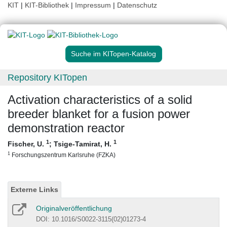
KIT
|
KIT-Bibliothek
|
Impressum
|
Datenschutz
Suche im KITopen-Katalog
Repository KITopen
Activation characteristics of a solid
breeder blanket for a fusion power
demonstration reactor
1
1
Fischer, U.
;
Tsige-Tamirat, H.
1
Forschungszentrum Karlsruhe (FZKA)
Externe Links
Originalveröffentlichung
DOI: 10.1016/S0022-3115(02)01273-4