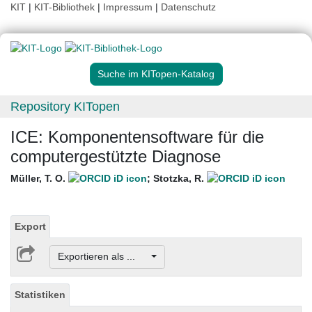
KIT
|
KIT-Bibliothek
|
Impressum
|
Datenschutz
Suche im KITopen-Katalog
Repository KITopen
ICE: Komponentensoftware für die
computergestützte Diagnose
Müller, T. O.
;
Stotzka, R.
Export
Exportieren als ...
Statistiken