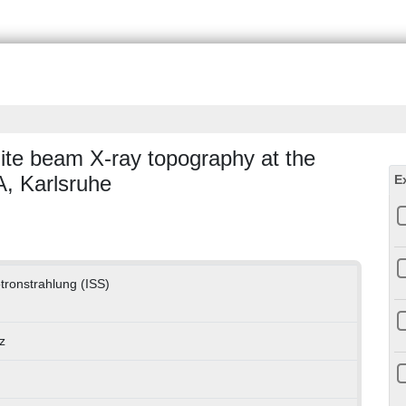
hite beam X-ray topography at the
, Karlsruhe
E
otronstrahlung (ISS)
z