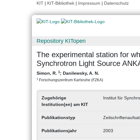
KIT
|
KIT-Bibliothek
|
Impressum
|
Datenschutz
Repository KITopen
The experimental station for w
Synchrotron Light Source ANKA
1
Simon, R.
;
Danilewsky, A. N.
1
Forschungszentrum Karlsruhe (FZKA)
Zugehörige
Institut für Synchr
Institution(en) am KIT
Publikationstyp
Zeitschriftenaufsat
Publikationsjahr
2003