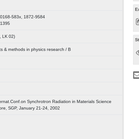
E
 0168-583x, 1872-9584
51395
, LK 02)
S
s & methods in physics research / B
ternat.Conf.on Synchrotron Radiation in Materials Science
re, SGP, January 21-24, 2002