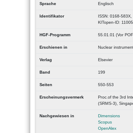
Sprache
Englisch
Identifikator
ISSN: 0168-583X,
KITopen-ID: 1100
HGF-Programm
55.01.01 (Vor POF
Erschienen in
Nuclear instrument
Verlag
Elsevier
Band
199
Seiten
550-553
Erscheinungsvermerk
Proc.of the 3rd In
(SRMS-3), Singapo
Nachgewiesen in
Dimensions
Scopus
OpenAlex