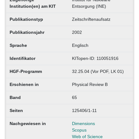
Institution(en) am KIT
Entsorgung (INE)
Publikationstyp
Zeitschriftenaufsatz
Publikationsjahr
2002
Sprache
Englisch
Identifikator
KITopen-ID: 110051916
HGF-Programm
32.25.04 (Vor POF, LK 01)
Erschienen in
Physical Review B
Band
65
Seiten
125406/1-11
Nachgewiesen in
Dimensions
Scopus
Web of Science