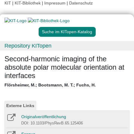
KIT
|
KIT-Bibliothek
|
Impressum
|
Datenschutz
Suche im KITopen-Katalog
Repository KITopen
Second-harmonic imaging of the
absolute polar molecular orientation at
interfaces
Flörsheimer, M.
;
Bootsmann, M. T.
;
Fuchs, H.
Externe Links
Originalveröffentlichung
DOI: 10.1103/PhysRevB.65.125406