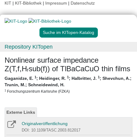
KIT
|
KIT-Bibliothek
|
Impressum
|
Datenschutz
Suche im KITopen-Katalog
Repository KITopen
Nonlinear surface impedance
Z(T,f,Hᵣsub(f)) of TlBaCaCuO thin films
1
1
1
Gaganidze, E.
;
Heidinger, R.
;
Halbritter, J.
;
Shevchun, A.
;
Trunin, M.
;
Schneidewind, H.
1
Forschungszentrum Karlsruhe (FZKA)
Externe Links
Originalveröffentlichung
DOI: 10.1109/TASC.2003.812017