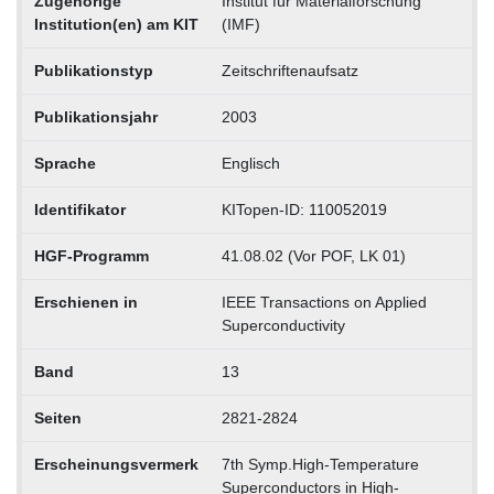
Zugehörige
Institut für Materialforschung
Institution(en) am KIT
(IMF)
Publikationstyp
Zeitschriftenaufsatz
Publikationsjahr
2003
Sprache
Englisch
Identifikator
KITopen-ID: 110052019
HGF-Programm
41.08.02 (Vor POF, LK 01)
Erschienen in
IEEE Transactions on Applied
Superconductivity
Band
13
Seiten
2821-2824
Erscheinungsvermerk
7th Symp.High-Temperature
Superconductors in High-