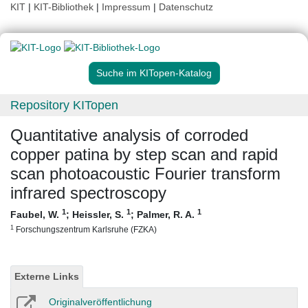
KIT
|
KIT-Bibliothek
|
Impressum
|
Datenschutz
Suche im KITopen-Katalog
Repository KITopen
Quantitative analysis of corroded
copper patina by step scan and rapid
scan photoacoustic Fourier transform
infrared spectroscopy
1
1
1
Faubel, W.
;
Heissler, S.
;
Palmer, R. A.
1
Forschungszentrum Karlsruhe (FZKA)
Externe Links
Originalveröffentlichung