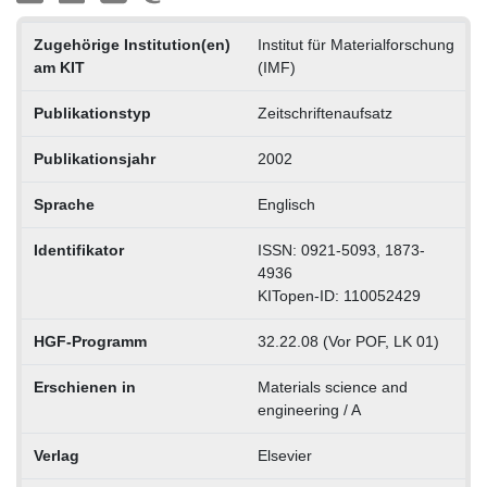
Zugehörige Institution(en)
Institut für Materialforschung
am KIT
(IMF)
Publikationstyp
Zeitschriftenaufsatz
Publikationsjahr
2002
Sprache
Englisch
Identifikator
ISSN: 0921-5093, 1873-
4936
KITopen-ID: 110052429
HGF-Programm
32.22.08 (Vor POF, LK 01)
Erschienen in
Materials science and
engineering / A
Verlag
Elsevier