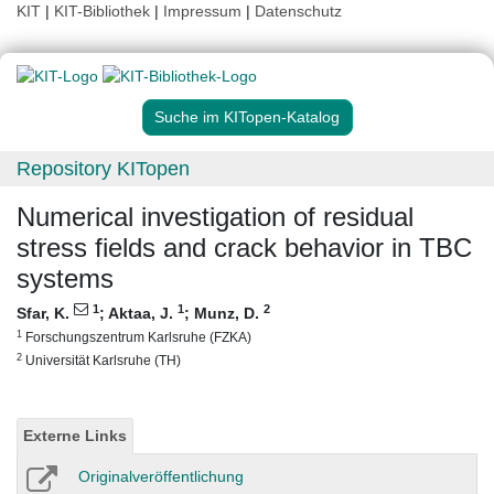
KIT
|
KIT-Bibliothek
|
Impressum
|
Datenschutz
Suche im KITopen-Katalog
Repository KITopen
Numerical investigation of residual
stress fields and crack behavior in TBC
systems
1
1
2
Sfar, K.
;
Aktaa, J.
;
Munz, D.
1
Forschungszentrum Karlsruhe (FZKA)
2
Universität Karlsruhe (TH)
Externe Links
Originalveröffentlichung