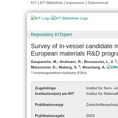
KIT
|
KIT-Bibliothek
|
Impressum
|
Datenschutz
Repository KITopen
Survey of in-vessel candidate m
European materials R&D prog
1
Gasparotto, M.
;
Andreani, R.
;
Boccaccini, L. V.
1
Maisonnier, D.
;
Malang, S.
;
Moeslang, A.
1
Forschungszentrum Karlsruhe (FZKA)
Zugehörige
Institut für Kern- 
Institution(en) am KIT
Institut für Materi
Publikationstyp
Zeitschriftenaufsat
Publikationsjahr
2003