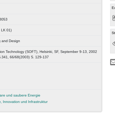
E
3053
 LK 01)
S
g and Design
on Technology (SOFT), Helsinki, SF, September 9-13, 2002
S.341, 66/68(2003) S. 129-137