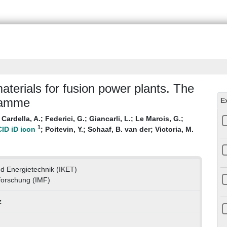
aterials for fusion power plants. The
ramme
E
;
Cardella, A.
;
Federici, G.
;
Giancarli, L.
;
Le Marois, G.
;
1
;
Poitevin, Y.
;
Schaaf, B. van der
;
Victoria, M.
und Energietechnik (IKET)
alforschung (IMF)
z