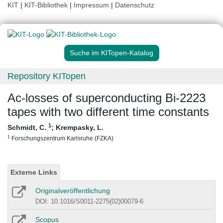
KIT
|
KIT-Bibliothek
|
Impressum
|
Datenschutz
Suche im KITopen-Katalog
Repository KITopen
Ac-losses of superconducting Bi-2223
tapes with two different time constants
1
Schmidt, C.
;
Krempasky, L.
1
Forschungszentrum Karlsruhe (FZKA)
Externe Links
Originalveröffentlichung
DOI: 10.1016/S0011-2275(02)00079-6
Scopus