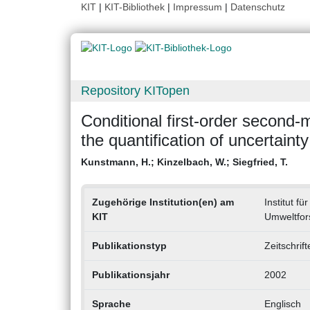
KIT
|
KIT-Bibliothek
|
Impressum
|
Datenschutz
Repository KITopen
Conditional first-order second-
the quantification of uncertain
Kunstmann, H.
;
Kinzelbach, W.
;
Siegfried, T.
Zugehörige Institution(en) am
Institut f
KIT
Umweltfor
Publikationstyp
Zeitschrif
Publikationsjahr
2002
Sprache
Englisch