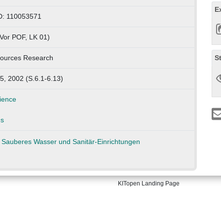
E
D: 110053571
(Vor POF, LK 01)
S
ources Research
5, 2002 (S.6.1-6.13)
ience
ns
KITopen Landing Page