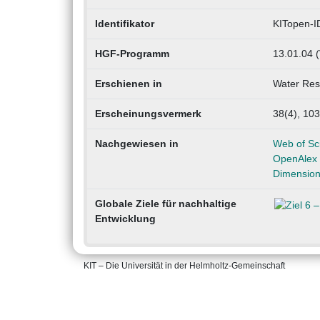
Identifikator
KITopen-I
HGF-Programm
13.01.04 
Erschienen in
Water Res
Erscheinungsvermerk
38(4), 103
Nachgewiesen in
Web of Sc
OpenAlex
Dimensio
Globale Ziele für nachhaltige
Entwicklung
KIT – Die Universität in der Helmholtz-Gemeinschaft