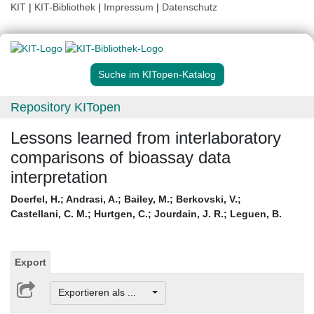
KIT
|
KIT-Bibliothek
|
Impressum
|
Datenschutz
Suche im KITopen-Katalog
Repository KITopen
Lessons learned from interlaboratory
comparisons of bioassay data
interpretation
Doerfel, H.
;
Andrasi, A.
;
Bailey, M.
;
Berkovski, V.
;
Castellani, C. M.
;
Hurtgen, C.
;
Jourdain, J. R.
;
Leguen, B.
Export
Exportieren als ...