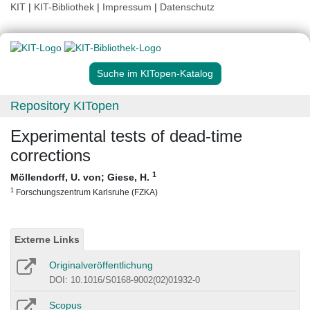
KIT
|
KIT-Bibliothek
|
Impressum
|
Datenschutz
Suche im KITopen-Katalog
Repository KITopen
Experimental tests of dead-time
corrections
1
Möllendorff, U. von
;
Giese, H.
1
Forschungszentrum Karlsruhe (FZKA)
Externe Links
Originalveröffentlichung
DOI: 10.1016/S0168-9002(02)01932-0
Scopus