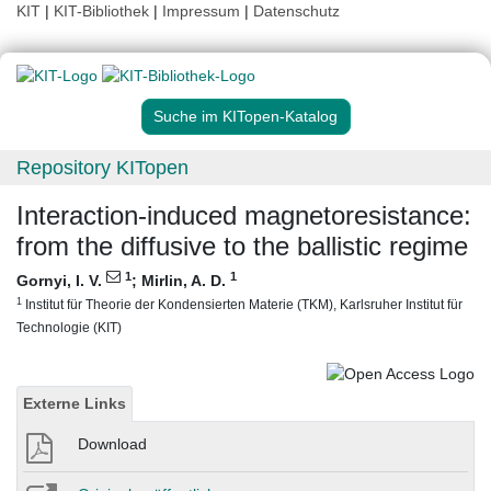
KIT
|
KIT-Bibliothek
|
Impressum
|
Datenschutz
Suche im KITopen-Katalog
Repository KITopen
Interaction-induced magnetoresistance:
from the diffusive to the ballistic regime
1
1
Gornyi, I. V.
;
Mirlin, A. D.
1
Institut für Theorie der Kondensierten Materie (TKM), Karlsruher Institut für
Technologie (KIT)
Externe Links
Download