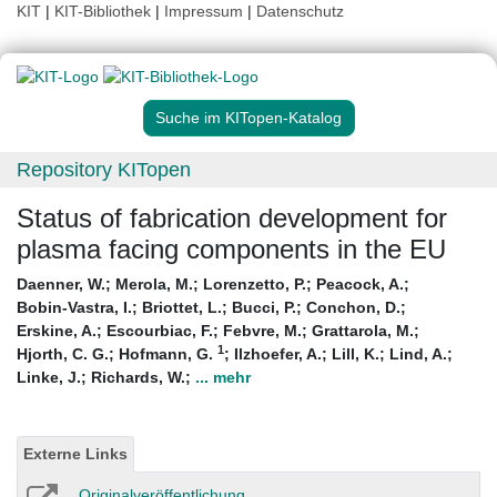
KIT
|
KIT-Bibliothek
|
Impressum
|
Datenschutz
Suche im KITopen-Katalog
Repository KITopen
Status of fabrication development for
plasma facing components in the EU
Daenner, W.
;
Merola, M.
;
Lorenzetto, P.
;
Peacock, A.
;
Bobin-Vastra, I.
;
Briottet, L.
;
Bucci, P.
;
Conchon, D.
;
Erskine, A.
;
Escourbiac, F.
;
Febvre, M.
;
Grattarola, M.
;
1
Hjorth, C. G.
;
Hofmann, G.
;
Ilzhoefer, A.
;
Lill, K.
;
Lind, A.
;
Linke, J.
;
Richards, W.
;
... mehr
Externe Links
Originalveröffentlichung