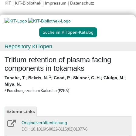
KIT
|
KIT-Bibliothek
|
Impressum
|
Datenschutz
Suche im KITopen-Katalog
Repository KITopen
Tritium retention of plasma facing
components in tokamaks
1
Tanabe, T.
;
Bekris, N.
;
Coad, P.
;
Skinner, C. H.
;
Glulga, M.
;
Miya, N.
1
Forschungszentrum Karlsruhe (FZKA)
Externe Links
Originalveröffentlichung
DOI: 10.1016/S0022-3115(02)01377-6