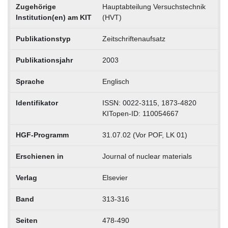
Zugehörige
Hauptabteilung Versuchstechnik
Institution(en) am KIT
(HVT)
Publikationstyp
Zeitschriftenaufsatz
Publikationsjahr
2003
Sprache
Englisch
Identifikator
ISSN: 0022-3115, 1873-4820
KITopen-ID: 110054667
HGF-Programm
31.07.02 (Vor POF, LK 01)
Erschienen in
Journal of nuclear materials
Verlag
Elsevier
Band
313-316
Seiten
478-490