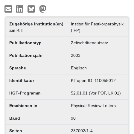
Zugehörige Institution(en)
Institut für Festkörperphysik
am KIT
(IFP)
Publikationstyp
Zeitschriftenaufsatz
Publikationsjahr
2003
Sprache
Englisch
Identifikator
KITopen-ID: 110055012
HGF-Programm
52.01.01 (Vor POF, LK 01)
Erschienen in
Physical Review Letters
Band
90
Seiten
237002/1-4