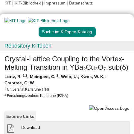
KIT
|
KIT-Bibliothek
|
Impressum
|
Datenschutz
Suche im KITopen-Katalog
Repository KITopen
Crystal-Lattice Coupling to the Vortex-
Melting Transition in YBa₂Cu₃O₇₋sub(δ)
1
,2
2
Lortz, R.
;
Meingast, C.
;
Welp, U.
;
Kwok, W. K.
;
Crabtree, G. W.
1
Universität Karlsruhe (TH)
2
Forschungszentrum Karlsruhe (FZKA)
Externe Links
Download