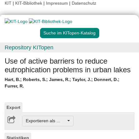
KIT
|
KIT-Bibliothek
|
Impressum
|
Datenschutz
Suche im KITopen-Katalog
Repository KITopen
Use of active barriers to reduce
eutrophication problems in urban lakes
Hart, B.
;
Roberts, S.
;
James, R.
;
Taylor, J.
;
Donnert, D.
;
Furrer, R.
Export
Exportieren als ...
Statistiken