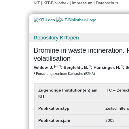
KIT
|
KIT-Bibliothek
|
Impressum
|
Datenschutz
Repository KITopen
Bromine in waste incineration. 
volatilisation
1
1
1
Vehlow, J.
;
Bergfeldt, B.
;
Hunsinger, H.
;
S
1
Forschungszentrum Karlsruhe (FZKA)
Zugehörige Institution(en) am
ITC – Bereic
KIT
Publikationstyp
Zeitschriften
Publikationsjahr
2003