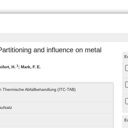
Partitioning and influence on metal
E
1
eifert, H.
;
Mark, F. E.
h Thermische Abfallbehandlung (ITC-TAB)
aufsatz
E