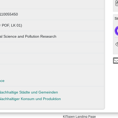
 110055450
S
r POF, LK 01)
l Science and Pollution Research
nce
KITopen Landing Page