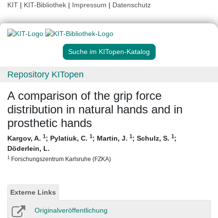
KIT
|
KIT-Bibliothek
|
Impressum
|
Datenschutz
Suche im KITopen-Katalog
Repository KITopen
A comparison of the grip force
distribution in natural hands and in
prosthetic hands
1
1
1
1
Kargov, A.
;
Pylatiuk, C.
;
Martin, J.
;
Schulz, S.
;
Döderlein, L.
1
Forschungszentrum Karlsruhe (FZKA)
Externe Links
Originalveröffentlichung