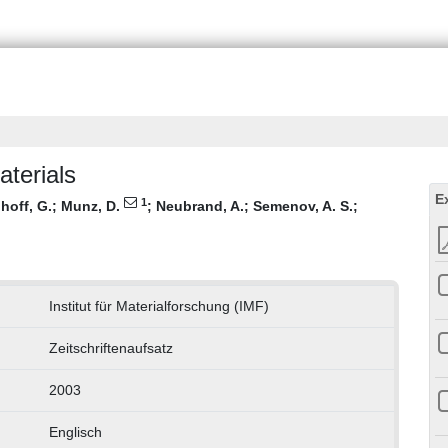
aterials
E
1
hoff, G.
;
Munz, D.
;
Neubrand, A.
;
Semenov, A. S.
;
Institut für Materialforschung (IMF)
Zeitschriftenaufsatz
2003
Englisch