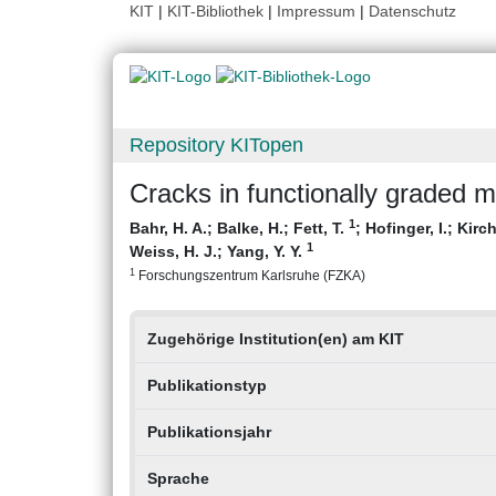
KIT
|
KIT-Bibliothek
|
Impressum
|
Datenschutz
Repository KITopen
Cracks in functionally graded m
1
Bahr, H. A.
;
Balke, H.
;
Fett, T.
;
Hofinger, I.
;
Kirch
1
Weiss, H. J.
;
Yang, Y. Y.
1
Forschungszentrum Karlsruhe (FZKA)
Zugehörige Institution(en) am KIT
Publikationstyp
Publikationsjahr
Sprache